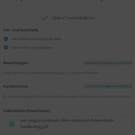
2500 m² verkaufsfläche
Vor- und Nachteile
Das stabilste Trampolin der Welt
Sehr einfach zu montieren
Bewertungen
Eine neue Bewertung schreiben
Leider gibt es noch keine Bewertungen zu diesem Produkt
Kundenfotos
Laden Sie Ihr eigenes Foto hoch
Es sind noch keine Fotos hochgeladen worden! Kundenfotos zuerst hochladen
Dokumente (Downloads)
exit-elegant-premium-366-+-safetynet-deluxe-black-
handleiding.pdf