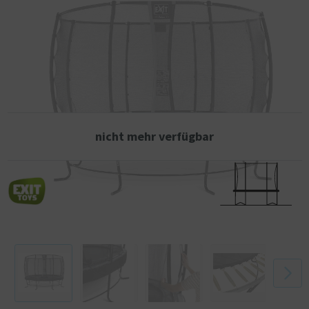
L-förmigen Beinen ist sehr stark und daher super sicher und stabil.
Dieses EXIT Elegant Premium-Trampolin wird serienmäßig mit einem
Deluxe-Sicherheitsnetz geliefert, das einen kinderfreundlichen Einstieg
durch die überlappende Tür bietet. Das Deluxe-Sicherheitsnetz ist
hochwertig verarbeitet mit extradickem Schaumstoff um die Stangen
und wird oben und unten von Fiberglasringen umspannt. Die EXIT
Elegant Premium-Trampoline sind nicht nur schön und von guter
Qualität, sondern auch langlebig. Der Rahmen ist verzinkt und
anschließend pulverbeschichtet, so dass Rost keine Chance hat.
nicht mehr verfügbar
Im Vergleich zum Standard-Elegant-Trampolin hat das EXIT Elegant
Premium-Trampolin extra lange Federn für das ultimative
Sprungerlebnis und eine längere Schürze am Schutzrand für ein
schöneres Aussehen. Die dickere Polsterung sorgt für noch mehr
Schutz und die dickere PVC-Deckschicht verlängert die Lebensdauer.
Das innovative Befestigungssystem des Rahmens sorgt dafür, dass
Sie das Trampolin viel einfacher als bei anderen Trampolinen
zusammenbauen können. Der Schutzrand ist solide und mit einem
speziell von EXIT Toys entwickelten Foot Protection System (FPS)
ausgestattet, so dass Sie beim Springen auf dem Trampolin niemals