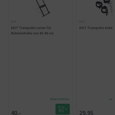
Exit
Exit
EXIT Trampolin Leiter für
EXIT Trampolin Anker-
Rahmenhöhe von 65-80 cm
Direkt lieferbar
Unmi
40,-
29,95