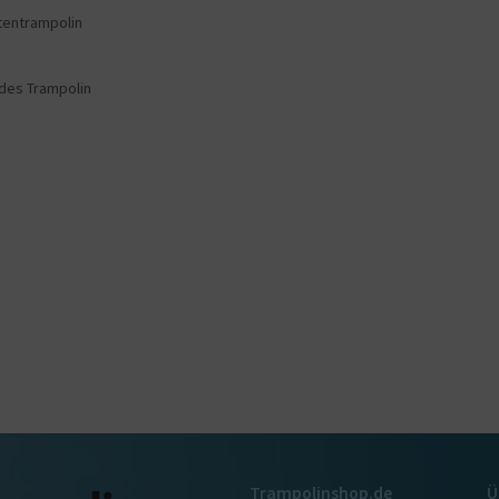
tentrampolin
des Trampolin
Trampolinshop.de
Ü