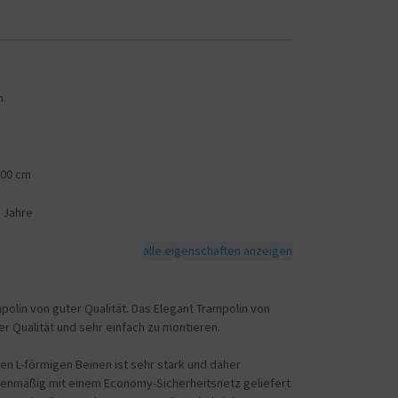
m
200 cm
5 Jahre
alle eigenschaften anzeigen
polin von guter Qualität. Das Elegant Trampolin von
er Qualität und sehr einfach zu montieren.
gen L-förmigen Beinen ist sehr stark und daher
erienmäßig mit einem Economy-Sicherheitsnetz geliefert