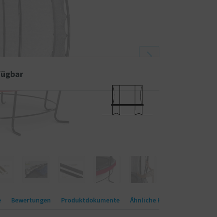
Sie das Trampolin viel einfacher aufbauen können als
eziell von EXIT Toys entwickelten Foot Protection
mpolin niemals mit dem Fuß zwischen die Federn
de einsatzbereit, worauf warten Sie also noch? Lass
fügbar
e
Bewertungen
Produktdokumente
Ähnliche Kategorien