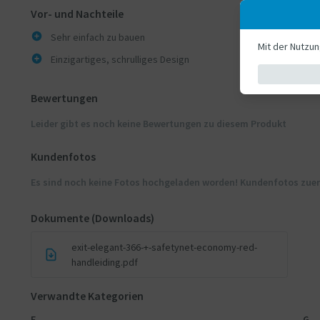
Vor- und Nachteile
Sehr einfach zu bauen
Mit der Nutzu
Einzigartiges, schrulliges Design
Bewertungen
Leider gibt es noch keine Bewertungen zu diesem Produkt
Kundenfotos
Es sind noch keine Fotos hochgeladen worden! Kundenfotos zue
Dokumente (Downloads)
exit-elegant-366-+-safetynet-economy-red-
handleiding.pdf
Verwandte Kategorien
E
G