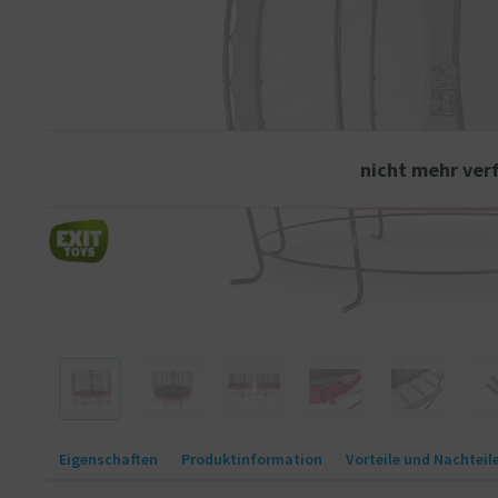
Das innovative Befestigungssystem des Rahmens sorgt dafür, dass 
bei anderen Trampolinen. Der Schutzrand ist stabil und mit einem sp
System (FPS) ausgestattet, so dass Sie beim Springen auf dem Tra
geraten können. Das EXIT Elegant-Trampolin ist innerhalb einer Stun
uns springen!
nicht mehr ver
Eigenschaften
Produktinformation
Vorteile und Nachteil