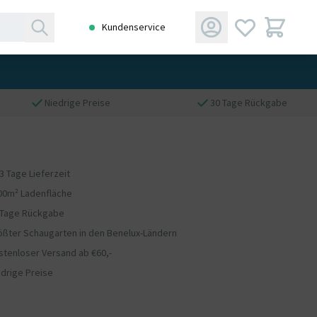
Kundenservice
Niedrige Preise
30 Tage Rückgabe
 3 Tage Lieferzeit
00m² Ladenfläche
 Tage Rückgabe
ößter Schaugarten in den Benelux-Ländern
stenloser Versand ab €60,-
edrige Preise