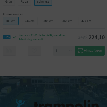
Grün
Rosa
schwarz
Abmessungen
183 cm
244 cm
305 cm
366 cm
427 cm
224,10
Heute vor 12:00 Uhr bestellt, am selben
249,-
-10%
Arbeitstag versandt
hinzufügen