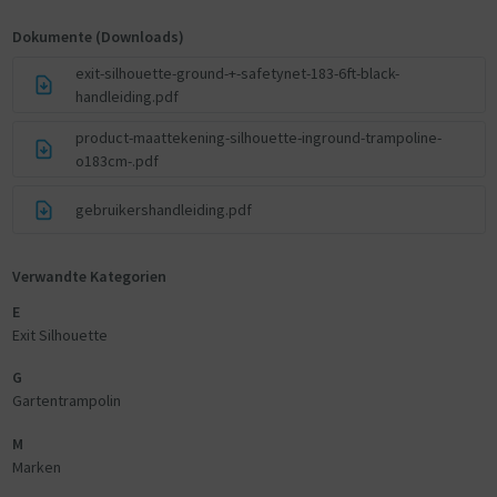
Dokumente (Downloads)
exit-silhouette-ground-+-safetynet-183-6ft-black-
handleiding.pdf
product-maattekening-silhouette-inground-trampoline-
o183cm-.pdf
gebruikershandleiding.pdf
Verwandte Kategorien
E
Exit Silhouette
G
Gartentrampolin
M
Marken