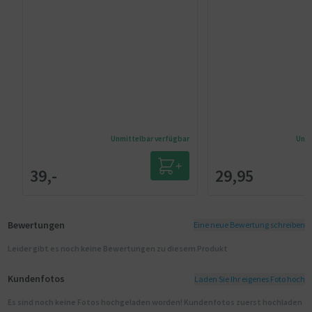
Unmittelbar verfügbar
Unmi
39,-
29,95
Bewertungen
Eine neue Bewertung schreiben
Leider gibt es noch keine Bewertungen zu diesem Produkt
Kundenfotos
Laden Sie Ihr eigenes Foto hoch
Es sind noch keine Fotos hochgeladen worden! Kundenfotos zuerst hochladen