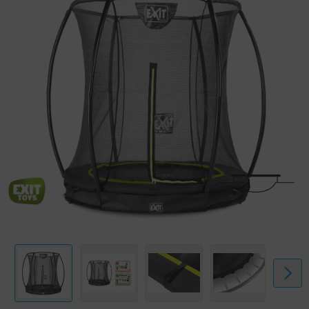
Der hochwertige Schutzrand bedeckt die galvanisierten Federn völlig
und ist mit einem speziell entwickelten Fußschutzsystem versehen,
sodass dein Fuß nicht zwischen die Federn kommen kann. Die kräftigen
Federn stehen Garant für gute Sprungkraft. Der Rahmen des Silhouette
Trampolins ist galvanisiert und pulverbeschichtet sodass Rost keine
Chance hat. Erlebe endlos viel Springspaß auf den EXIT Silhouette
Trampolinen!