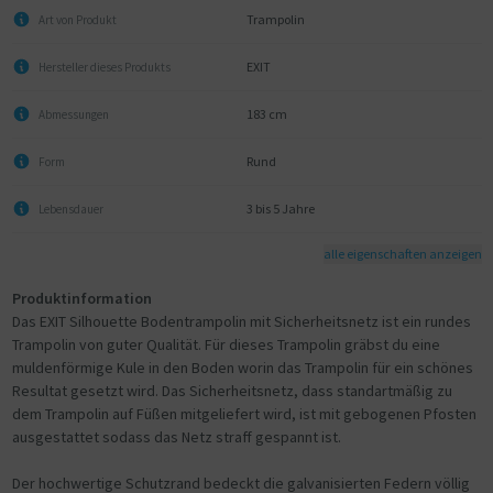
Trampolin
Art von Produkt
EXIT
Hersteller dieses Produkts
183 cm
Abmessungen
Rund
Form
3 bis 5 Jahre
Lebensdauer
alle eigenschaften anzeigen
Produktinformation
Das EXIT Silhouette Bodentrampolin mit Sicherheitsnetz ist ein rundes
Trampolin von guter Qualität. Für dieses Trampolin gräbst du eine
muldenförmige Kule in den Boden worin das Trampolin für ein schönes
Resultat gesetzt wird. Das Sicherheitsnetz, dass standartmäßig zu
dem Trampolin auf Füßen mitgeliefert wird, ist mit gebogenen Pfosten
ausgestattet sodass das Netz straff gespannt ist.
Der hochwertige Schutzrand bedeckt die galvanisierten Federn völlig