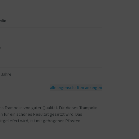
olin
m
5 Jahre
alle eigenschaften anzeigen
es Trampolin von guter Qualität. Für dieses Trampolin
n für ein schönes Resultat gesetzt wird. Das
tgeliefert wird, ist mit gebogenen Pfosten