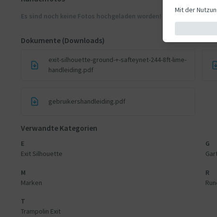
Mit der Nutzu
Es sind noch keine Fotos hochgeladen worden! Kundenfotos zue
Dokumente (Downloads)
exit-silhouette-ground-+-safteynet-244-8ft-lime-
handleiding.pdf
gebruikershandleiding.pdf
Verwandte Kategorien
E
G
Exit Silhouette
Gar
M
R
Marken
Run
T
Trampolin Exit