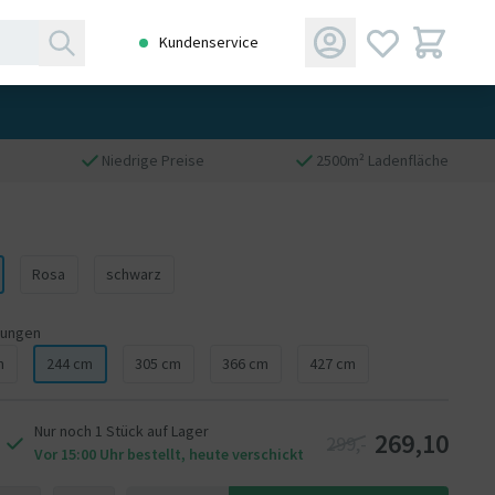
Kundenservice
Niedrige Preise
2500m² Ladenfläche
Rosa
schwarz
ungen
m
244 cm
305 cm
366 cm
427 cm
Nur noch 1 Stück auf Lager
269,10
299,-
Vor 15:00 Uhr bestellt, heute verschickt