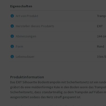
Eigenschaften
Art von Produkt
Tramp
Hersteller dieses Produkts
EXIT
Abmessungen
244 c
Form
Rund
Lebensdauer
3 bis 
Produktinformation
Das EXIT Silhouette Bodentrampolin mit Sicherheitsnetz ist ein rund
gräbst du eine muldenförmige Kule in den Boden worin das Trampoli
Sicherheitsnetz, dass standartmäßig zu dem Trampolin auf Füßen mi
ausgestattet sodass das Netz straff gespannt ist.