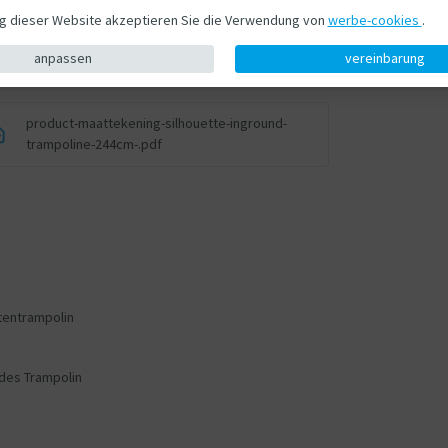
ng dieser Website akzeptieren Sie die Verwendung von
werbe-cookies
.
rst hochladen
anpassen
vereinbarung
product-maattekening-silhouette-inground-
trampoline-244cm-.pdf
tentrampolin
des Trampolin