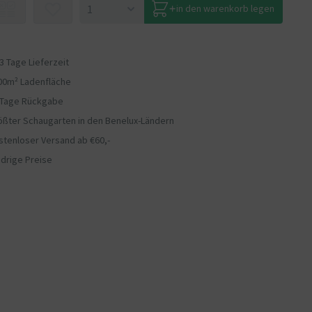
in den warenkorb legen
 3 Tage Lieferzeit
00m² Ladenfläche
 Tage Rückgabe
ößter Schaugarten in den Benelux-Ländern
stenloser Versand ab €60,-
edrige Preise