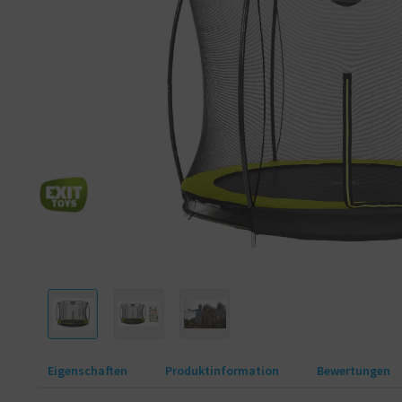
Chance hat. Erlebe endlos viel Springspaß auf den EXIT Silhouette T
Eigenschaften
Produktinformation
Bewertungen