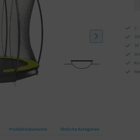
rampolinen!
2 -
25
30
Gr
Ko
Ni
Produktdokumente
Ähnliche Kategorien