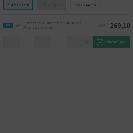
214 x 153 cm
305 x 214 cm
366 x 244 cm
269,10
Heute vor 12:00 Uhr bestellt, am selben
299,-
-10%
Arbeitstag versandt
hinzufügen