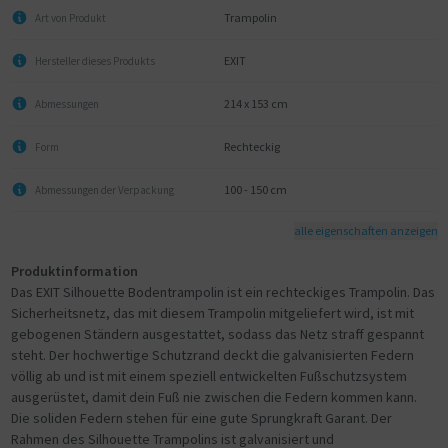
Trampolin
Art von Produkt
EXIT
Hersteller dieses Produkts
214 x 153 cm
Abmessungen
Rechteckig
Form
100 - 150 cm
Abmessungen der Verpackung
alle eigenschaften anzeigen
Produktinformation
Das EXIT Silhouette Bodentrampolin ist ein rechteckiges Trampolin. Das
Sicherheitsnetz, das mit diesem Trampolin mitgeliefert wird, ist mit
gebogenen Ständern ausgestattet, sodass das Netz straff gespannt
steht. Der hochwertige Schutzrand deckt die galvanisierten Federn
völlig ab und ist mit einem speziell entwickelten Fußschutzsystem
ausgerüstet, damit dein Fuß nie zwischen die Federn kommen kann.
Die soliden Federn stehen für eine gute Sprungkraft Garant. Der
Rahmen des Silhouette Trampolins ist galvanisiert und