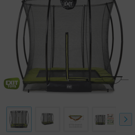
Die soliden Federn stehen für eine gute Sprungkraft Garant. Der
Rahmen des Silhouette Trampolins ist galvanisiert und
pulverbeschichtet, damit Rost keine Chance hat. Auf den rechteckigen
EXIT Silhouette Trampolinen erlebst du endlos viel Springspaß!