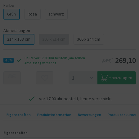
Farbe
Grün
Rosa
schwarz
Abmessungen
214 x 153 cm
305 x 214 cm
366 x 244 cm
269,10
Heute vor 12:00 Uhr bestellt, am selben
299,-
-10%
Arbeitstag versandt
hinzufügen
vor 17:00 uhr bestellt, heute verschickt
Eigenschaften
Produktinformation
Bewertungen
Produktdokumen
Eigenschaften