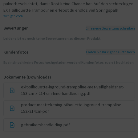
pulverbeschichtet, damit Rost keine Chance hat. Auf den rechteckigen
EXIT Silhouette Trampolinen erlebst du endlos viel Springspaß!
Weniger lesen
Bewertungen
Eine neue Bewertung schreiben
Leider gibt es noch keine Bewertungen zu diesem Produkt
Kundenfotos
Laden Sie Ihr eigenes Foto hoch
Es sind noch keine Fotos hochgeladen worden! Kundenfotos zuerst hochladen
Dokumente (Downloads)
exit-silhouette-inground-trampoline-met-veiligheidsnet-
153-cm-x-214-cm-lime-handleiding.pdf
product-maattekening-silhouette-inground-trampoline-
153x214cm-pdf
gebruikershandleiding.pdf