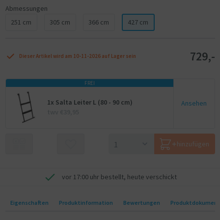
Abmessungen
251 cm
305 cm
366 cm
427 cm
729,-
Dieser Artikel wird am 10-11-2026 auf Lager sein
FREI
1x Salta Leiter L (80 - 90 cm)
Ansehen
twv €39,95
hinzufügen
vor 17:00 uhr bestellt, heute verschickt
Eigenschaften
Produktinformation
Bewertungen
Produktdokumen