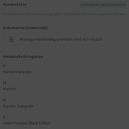
Kundenfotos
Laden Sie Ihr eigenes Foto hoch
Es sind noch keine Fotos hochgeladen worden! Kundenfotos zuerst hochladen
Dokumente (Downloads)
Montage-handleiding-premium-rond-427-cm.pdf
Verwandte Kategorien
G
Gartentrampolin
M
Marken
R
Rundes Trampolin
S
Salta Premium Black Edition