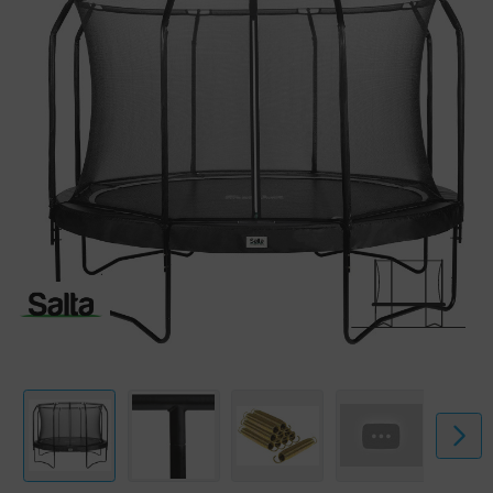
Das Premium Black Edition ist mit einem starken und stabilen Rahmen
ausgestattet, der beidseitig verzinkt und außen pulverbeschichtet ist.
Die goldfarbenen Federn sind konisch geformt, sodass du fantastische
Sprünge machen und sanft landen kannst. Ein großartiges
Sprungerlebnis! Um die Federn gut abzudecken ist das Premium Black
Edition mit einem wetterbeständigen Schutzrand mit langer Schürze
ausgestattet. Das feinmaschige Netz wird durch die stabilen Stangen,
die zusätzlich mit Schaumstoff geschützt sind, straff gespannt. Auf
diese Weise fängt das Sicherheitsnetz dich immer sicher auf.
Eigenschaften:
- Extra viele konische Federn für eine tolle Springerfahrung;
- Starker Stahlrahmen, vollendet mit einer schwarzmatten
Beschichtung;
- Breiter und dicker Schutzrand mit extra langer Schürze;
- Elegantes und modernes Design