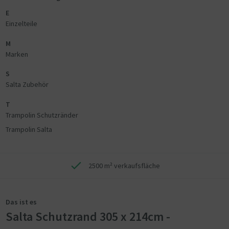
E
Einzelteile
M
Marken
S
Salta Zubehör
T
Trampolin Schutzränder
Trampolin Salta
2500 m² verkaufsfläche
Das ist es
Salta Schutzrand 305 x 214cm -