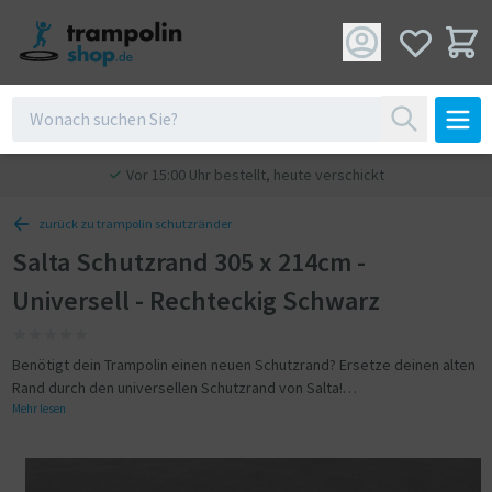
Vor 15:00 Uhr bestellt, heute verschickt
zurück zu trampolin schutzränder
Salta Schutzrand 305 x 214cm -
Universell - Rechteckig Schwarz
Benötigt dein Trampolin einen neuen Schutzrand? Ersetze deinen alten
Rand durch den universellen Schutzrand von Salta!
Mehr lesen
Universell für alle Trampoline
Der Trampolin Schutzrand ist so konzipiert, dass er auf alle stehenden
Salta Trampoline passt. Der Schutzrand passt ebenfalls auf Trampoline