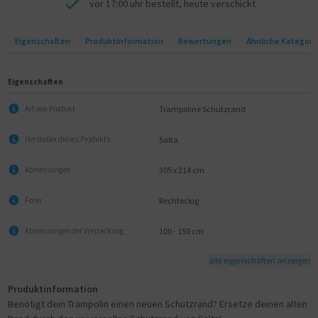
vor 17:00 uhr bestellt, heute verschickt
Eigenschaften
Produktinformation
Bewertungen
Ähnliche Kategori
Eigenschaften
Trampoline Schutzrand
Art von Produkt
Salta
Hersteller dieses Produkts
305 x 214 cm
Abmessungen
Rechteckig
Form
100 - 150 cm
Abmessungen der Verpackung
alle eigenschaften anzeigen
Produktinformation
Benötigt dein Trampolin einen neuen Schutzrand? Ersetze deinen alten