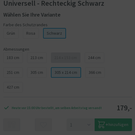
Universell - Rechteckig Schwarz
Wählen Sie Ihre Variante
Farbe des Schutzrandes
Grün
Rosa
Schwarz
Abmessungen
183 cm
213 cm
214 x 153 cm
244 cm
251 cm
305 cm
305 x 214 cm
366 cm
427 cm
179,-
Heute vor 15:00 Uhr bestellt, am selben Arbeitstag versandt
hinzufügen