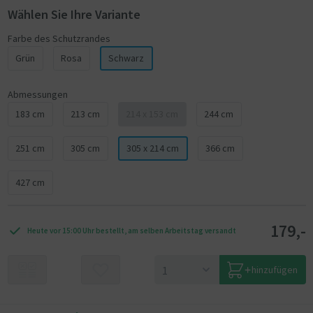
Wählen Sie Ihre Variante
Farbe des Schutzrandes
Grün
Rosa
Schwarz
Abmessungen
183 cm
213 cm
214 x 153 cm
244 cm
251 cm
305 cm
305 x 214 cm
366 cm
427 cm
179,-
Heute vor 15:00 Uhr bestellt, am selben Arbeitstag versandt
hinzufügen