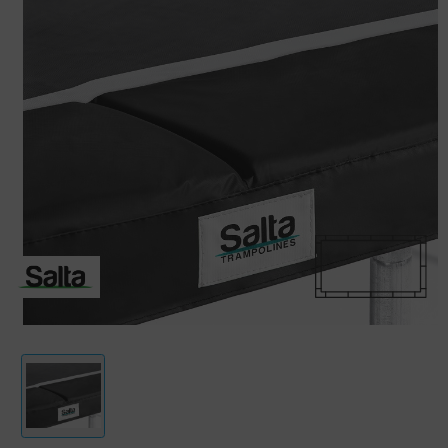
einer anderen Marke mit der gleichen Abmessung. Der Schutzrand ist
nicht geeignet für Bodentrampoline.
Ausgezeichnete Materialien
Der witterungsbeständige Schutzrand ist aus hochwertigem PVC
hergestellt und mit dickem wasserabweisendem EPE-Schaum gefüllt.
Der Schutzrand bietet eine gute Abdeckung der Federn und ist nach
den üblichen Salta Qualitätsstandards entwickelt.
Verschiedene Farben und Größen
Benötigst du einen runden oder rechteckigen Schutzrand? Alles ist
möglich, denn Salta bietet sowohl runde als auch rechteckige Ränder in
verschiedenen Größen und Farben. Der Schutzrand kann bestellt
werden in den Farben schwarz, grün oder pink und ist verfügbar in den
folgenden Größen:
- Runde Trampoline: 183, 213, 244, 251, 305, 366 und 427 cm.
- Rechteckige Trampoline: 214x153, 305x214 cm.
Im Handumdrehen angebracht
Der Schutzrand lässt sich mit den mitgelieferten elastischen Bändern
einfach an deinem Trampolin anbringen.