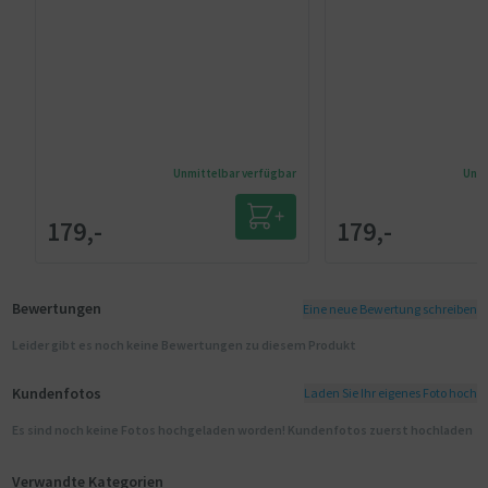
Unmittelbar verfügbar
Unmi
179,-
179,-
Bewertungen
Eine neue Bewertung schreiben
Leider gibt es noch keine Bewertungen zu diesem Produkt
Kundenfotos
Laden Sie Ihr eigenes Foto hoch
Es sind noch keine Fotos hochgeladen worden! Kundenfotos zuerst hochladen
Verwandte Kategorien