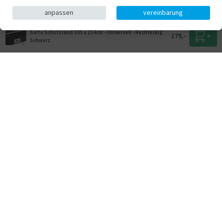
anpassen
vereinbarung
Salta Schutzrand 305 x 214cm - Universell - Rechteckig
179,-
Schwarz