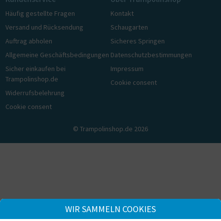
Häufig gestellte Fragen
Kontakt
Versand und Rücksendung
Schaugarten
Auftrag abholen
Sicheres Springen
Allgemeine Geschäftsbedingungen
Datenschutzbestimmungen
Sicher einkaufen bei
Impressum
Trampolinshop.de
Cookie consent
Widerrufsbelehrung
Cookie consent
© Trampolinshop.de 2026
WIR SAMMELN COOKIES