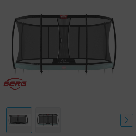
- Dank der zusätzlich verstärkten Oberkante (aus Glasfaserleisten)
bleibt das Netz immer schön straff gespannt.