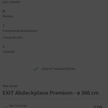
Exit Zubehör
M
Marken
T
Trampolinabdeckplanen
Trampolin Exit
Z
Zubehör
2500 m² verkaufsfläche
Das ist es
EXIT Abdeckplane Premium - ø 366 cm
119,-
Noch 2 auf Lager