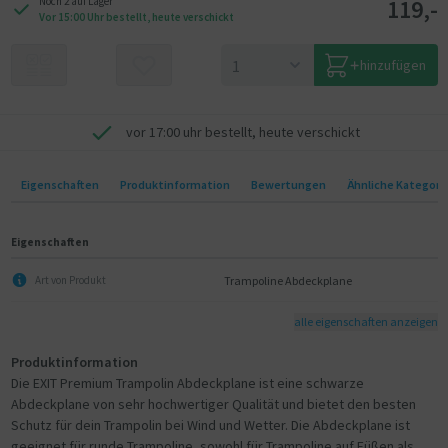
119,-
Noch 2 auf Lager
Vor 15:00 Uhr bestellt, heute verschickt
hinzufügen
vor 17:00 uhr bestellt, heute verschickt
Eigenschaften
Produktinformation
Bewertungen
Ähnliche Kategori
Eigenschaften
Trampoline Abdeckplane
Art von Produkt
alle eigenschaften anzeigen
Produktinformation
Die EXIT Premium Trampolin Abdeckplane ist eine schwarze
Abdeckplane von sehr hochwertiger Qualität und bietet den besten
Schutz für dein Trampolin bei Wind und Wetter. Die Abdeckplane ist
geeignet für runde Trampoline, sowohl für Trampoline auf Füßen als