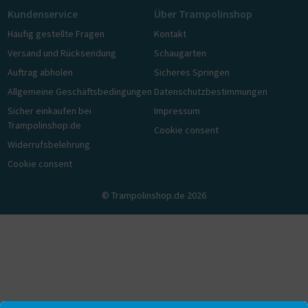
Kundenservice
Über Trampolinshop
Häufig gestellte Fragen
Kontakt
Versand und Rücksendung
Schaugarten
Auftrag abholen
Sicheres Springen
Allgemeine Geschäftsbedingungen
Datenschutzbestimmungen
Sicher einkaufen bei
Impressum
Trampolinshop.de
Cookie consent
Widerrufsbelehrung
Cookie consent
© Trampolinshop.de 2026