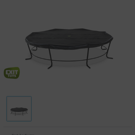
auf dem Trampolin stehen bleibt. Die Premium Abdeckplanen sind aus
extra dickem PVC gemacht und haben dadurch eine extra luxuriöse
Ausstrahlung im Vergleich zu anderen Abdeckplanen. Durch den
eingenähten Gummizug sitzt die Abdeckplane einfach und fest am
Trampolin.