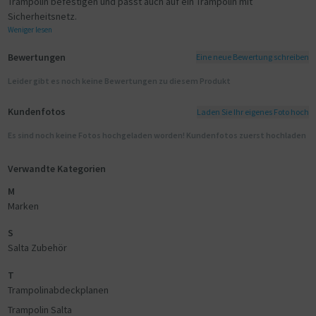
Trampolin befestigen und passt auch auf ein Trampolin mit
Sicherheitsnetz.
Weniger lesen
Bewertungen
Eine neue Bewertung schreiben
Leider gibt es noch keine Bewertungen zu diesem Produkt
Kundenfotos
Laden Sie Ihr eigenes Foto hoch
Es sind noch keine Fotos hochgeladen worden! Kundenfotos zuerst hochladen
Verwandte Kategorien
M
Marken
S
Salta Zubehör
T
Trampolinabdeckplanen
Trampolin Salta