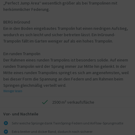
„Perfect Jump Area“ wesentlich größer als bei Trampolinen mit
herkömmlicher Federung.
BERG InGround
Ein in den Boden eingebautes Trampolin hat einen niedrigen Aufstieg,
wodurch es sich leicht und sicher betreten lässt. Ein InGround-
Trampolin fällt im Garten weniger auf als ein hohes Trampolin.
Ein runden Trampolin
Der Rahmen eines runden Trampolins ist besonders solide. Auf einem
runden Trampolin wird der Sprung immer zur Mitte hin gelenkt. In der
Mitte eines runden Trampolins springt es sich am angenehmsten, weil
bei dieser Form die Spannung an den Federn und am Rahmen beim
Springen gleichmäßig verteilt wird.
Weniger lesen
2500 m² verkaufsfläche
Vor- und Nachteile
Sehr weiche Sprünge dank TwinSpring-Federn und AirFlow-Sprungmatte
Extra breiter und dicker Rand, dadurch noch sicherer