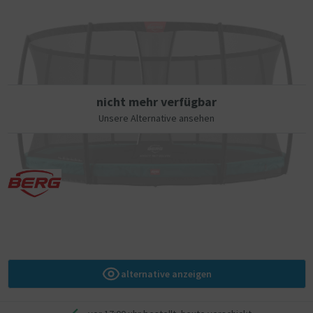
Kombination von TwinSpring-Federn und AirFlow-Sprungtuch zeichnet
sich dieses Trampolin durch einen geringeren Luftwiderstand und eine
größere Sprungfläche aus.
Airflow
Angenehmes Trampolinspringen beginnt mit einem hochwertigen
Sprungtuch und flexiblen Federn. Um das Springerlebnis noch weiter zu
nicht mehr verfügbar
verbessern, haben wir ein Sprungtuch mit AirFlow-Technik entwickelt.
Unsere Alternative ansehen
Dieses Sprungtuch lässt 50 % mehr Luft durch als herkömmliche
Ausführungen. Das verringert den (Luft-) Widerstand beim Springen,
wodurch höhere Sprünge möglich werden.
Twinspring Gold
Die „Perfect Jump Area“ ist der Teil des Sprungtuchs, auf dem es sich
optimal springen lässt. Wer außerhalb dieses Bereichs springt, wird
wie von selbst wieder zur Mitte hin gelenkt. Bei der TwinSpring-
Federung sind die Federn in V-Form angeordnet. Dadurch ist die
„Perfect Jump Area“ wesentlich größer als bei Trampolinen mit
herkömmlicher Federung.
alternative anzeigen
BERG InGround