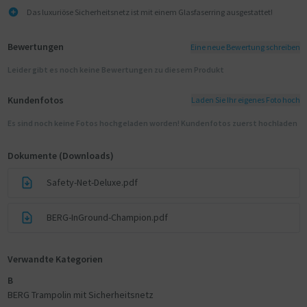
Das luxuriöse Sicherheitsnetz ist mit einem Glasfaserring ausgestattet!
Bewertungen
Eine neue Bewertung schreiben
Leider gibt es noch keine Bewertungen zu diesem Produkt
Kundenfotos
Laden Sie Ihr eigenes Foto hoch
Es sind noch keine Fotos hochgeladen worden! Kundenfotos zuerst hochladen
Dokumente (Downloads)
Safety-Net-Deluxe.pdf
BERG-InGround-Champion.pdf
Verwandte Kategorien
B
BERG Trampolin mit Sicherheitsnetz