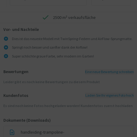
2500 m² verkaufsfläche
Vor- und Nachteile
Dies ist das neueste Modell mit TwinSpring-Federn und AirFlow-Sprungmatte.
Springt noch besser und sanfter dank der Airflow!
Super schlichte graue Farbe, sehr modern im Garten!
Bewertungen
Eine neue Bewertung schreiben
Leider gibt es noch keine Bewertungen zu diesem Produkt
Kundenfotos
Laden Sie Ihr eigenes Foto hoch
Es sind noch keine Fotos hochgeladen worden! Kundenfotos zuerst hochladen
Dokumente (Downloads)
handleiding-trampoline-