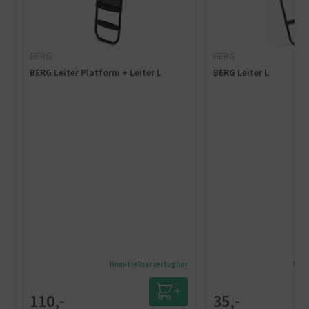
BERG
BERG
BERG Leiter Platform + Leiter L
BERG Leiter L
Unmittelbar verfügbar
Unmi
110,-
35,-