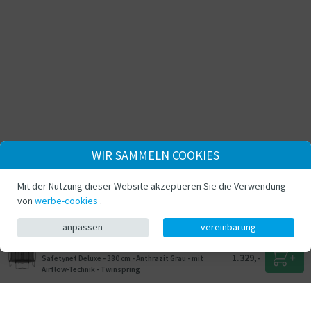
WIR SAMMELN COOKIES
Mit der Nutzung dieser Website akzeptieren Sie die Verwendung
von
werbe-cookies
.
anpassen
vereinbarung
BERG Trampolin Champion mit Sicherheitsnetz -
1.329,-
Safetynet Deluxe - 380 cm - Anthrazit Grau - mit
Airflow-Technik - Twinspring