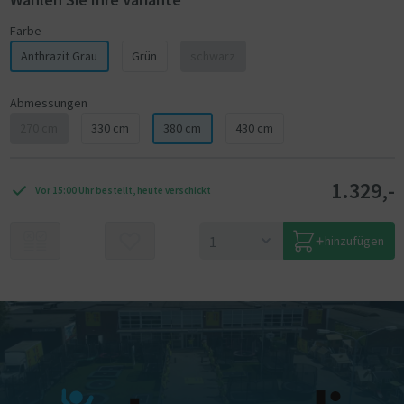
Farbe
Anthrazit Grau
Grün
schwarz
Abmessungen
270 cm
330 cm
380 cm
430 cm
1.329,-
Vor 15:00 Uhr bestellt, heute verschickt
hinzufügen