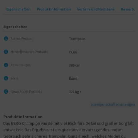
Eigenschaften
Produktinformation
Vorteile und Nachteile
Bewertun
Eigenschaften
Trampolin
Art von Produkt
BERG
Hersteller dieses Produkts
380 cm
Abmessungen
Rund
Form
121 kg +
Gewicht des Produkts
alle eigenschaften anzeigen
Produktinformation
Das BERG Champion wurde mit viel Blick fürs Detail und großer Sorgfalt
entwickelt. Das Ergebnis ist ein qualitativ hervorragendes und im
Gebrauch sehr sicheres Trampolin. Ganz gleich, welches Modell du