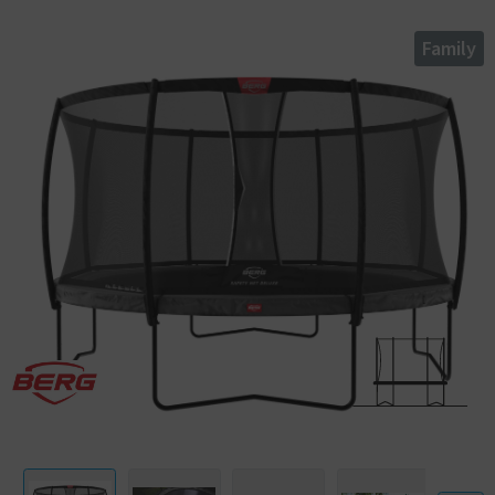
wählst – mit einem BERG Champion entscheidest du dich für Qualität.
Das BERG Champion ist ein durchdacht entworfenes Trampolin, das
Family
langes, sicheres Springvergnügen gewährleistet. Dank der
Kombination von TwinSpring-Federn und AirFlow-Sprungtuch zeichnet
sich dieses Trampolin durch einen geringeren Luftwiderstand und eine
größere Sprungfläche aus.
Airflow
Angenehmes Trampolinspringen beginnt mit einem hochwertigen
Sprungtuch und flexiblen Federn. Um das Springerlebnis noch weiter zu
verbessern, haben wir ein Sprungtuch mit AirFlow-Technik entwickelt.
Dieses Sprungtuch lässt 50 % mehr Luft durch als herkömmliche
Ausführungen. Das verringert den (Luft-) Widerstand beim Springen,
wodurch höhere Sprünge möglich werden.
Twinspring Gold
Die „Perfect Jump Area“ ist der Teil des Sprungtuchs, auf dem es sich
optimal springen lässt. Wer außerhalb dieses Bereichs springt, wird
wie von selbst wieder zur Mitte hin gelenkt. Bei der TwinSpring-
Federung sind die Federn in V-Form angeordnet. Dadurch ist die
„Perfect Jump Area“ wesentlich größer als bei Trampolinen mit