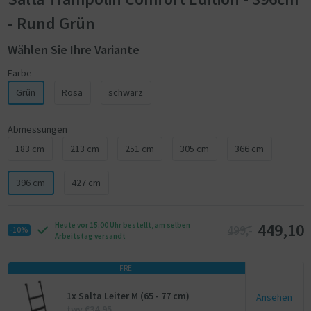
- Rund Grün
Wählen Sie Ihre Variante
Farbe
Grün
Rosa
schwarz
Abmessungen
183 cm
213 cm
251 cm
305 cm
366 cm
396 cm
427 cm
449,10
Heute vor 15:00 Uhr bestellt, am selben
499,-
-10%
Arbeitstag versandt
FREI
1x Salta Leiter M (65 - 77 cm)
Ansehen
twv €34,95