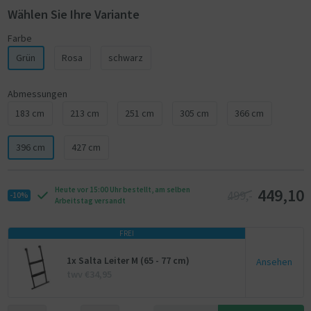
Wählen Sie Ihre Variante
Farbe
Grün
Rosa
schwarz
Abmessungen
183 cm
213 cm
251 cm
305 cm
366 cm
396 cm
427 cm
449,10
Heute vor 15:00 Uhr bestellt, am selben
499,-
-10%
Arbeitstag versandt
FREI
1x Salta Leiter M (65 - 77 cm)
Ansehen
twv €34,95