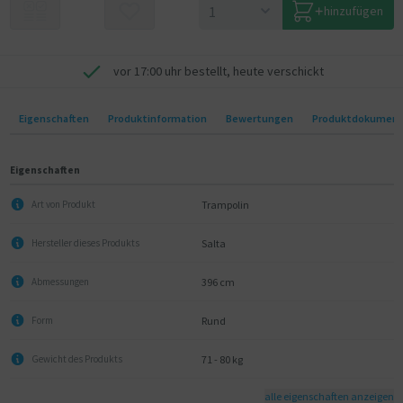
hinzufügen
vor 17:00 uhr bestellt, heute verschickt
Eigenschaften
Produktinformation
Bewertungen
Produktdokumen
Eigenschaften
Trampolin
Art von Produkt
Salta
Hersteller dieses Produkts
396 cm
Abmessungen
Rund
Form
71 - 80 kg
Gewicht des Produkts
alle eigenschaften anzeigen