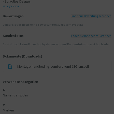
- Stilvolles Design.
Weniger lesen
Bewertungen
Eine neue Bewertung schreiben
Leider gibt es noch keine Bewertungen zu diesem Produkt
Kundenfotos
Laden Sie Ihr eigenes Foto hoch
Es sind noch keine Fotos hochgeladen worden! Kundenfotos zuerst hochladen
Dokumente (Downloads)
Montage-handleiding-comfort-rond-396-cm.pdf
Verwandte Kategorien
G
Gartentrampolin
M
Marken