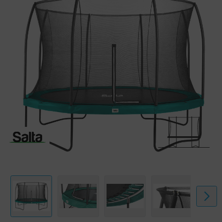
dem Trampolin eine sichere Basis. Das Sicherheitsnetz ist so
konzipiert, dass es optimalen Schutz und Sicherheit beim Springen
bietet. Die Konstruktion des Oberrings aus Stahl sorgt dafür, dass das
weiche, feinmaschige Netz in einer eleganten Form gehalten wird und
dadurch besonders schön gespannt bleibt. Der Eingang des
Sicherheitsnetzes ist mit einem doppelseitigen Reißverschluss
versehen, sodass du das Trampolin einfach betreten und das Netz
wieder gut verschließen kannst.
Eigenschaften:
- Verzinkter Stahlrahmen mit schwarz glänzender Beschichtung;
- Starkes, feinmaschiges Sicherheitsnetz versehen mit
Reißverschluss;
- Stilvolles Design.