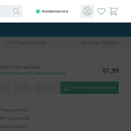
Kundenservice
2 - 3 Tage Lieferzeit
30 Tage Rückgabe
 noch 1 Stück auf Lager
87,99
 15:00 Uhr bestellt, heute verschickt
in den warenkorb legen
 3 Tage Lieferzeit
00m² Ladenfläche
 Tage Rückgabe