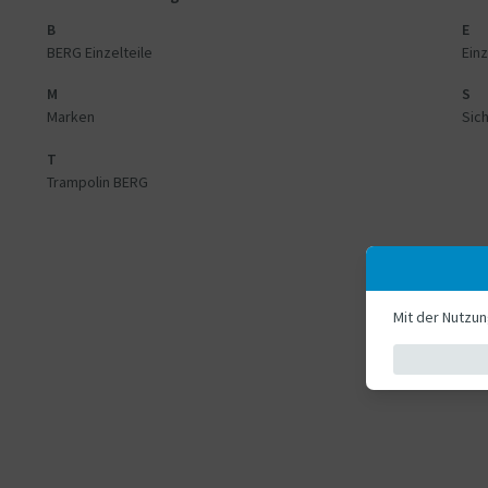
B
E
BERG Einzelteile
Einz
M
S
Marken
Sich
T
Trampolin BERG
Mit der Nutzu