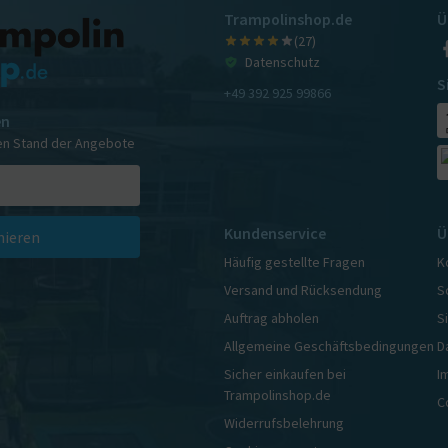
Trampolinshop.de
Ü
(27)
Datenschutz
S
+49 392 925 99866
en
en Stand der Angebote
Kundenservice
Ü
ieren
Häufig gestellte Fragen
K
Versand und Rücksendung
S
Auftrag abholen
S
Allgemeine Geschäftsbedingungen
D
Sicher einkaufen bei
I
Trampolinshop.de
C
Widerrufsbelehrung