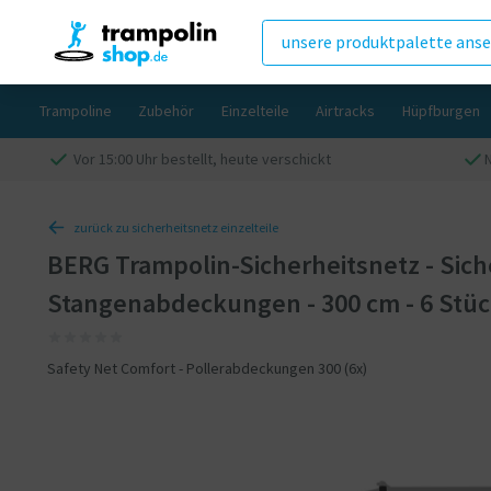
unsere produktpalette ans
Trampoline
Zubehör
Einzelteile
Airtracks
Hüpfburgen
Vor 15:00 Uhr bestellt, heute verschickt
zurück zu sicherheitsnetz einzelteile
BERG Trampolin-Sicherheitsnetz - Sich
Stangenabdeckungen - 300 cm - 6 Stü
Safety Net Comfort - Pollerabdeckungen 300 (6x)