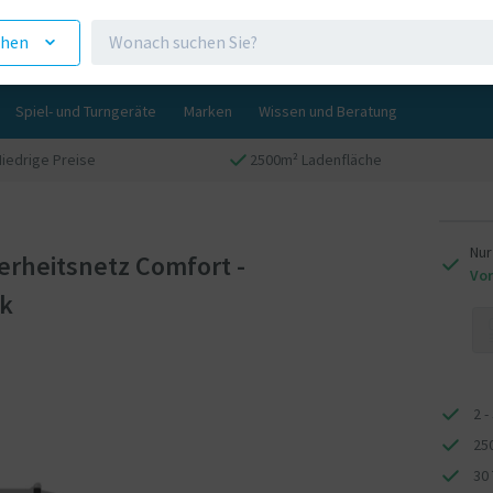
ehen
Spiel- und Turngeräte
Marken
Wissen und Beratung
Niedrige Preise
2500m² Ladenfläche
Nur
erheitsnetz Comfort -
Vor
ck
2 -
25
30