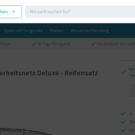
ehen
Spiel- und Turngeräte
Marken
Wissen und Beratung
Preise
30 Tage Rückgabe
Kostenloser Versand 
Noc
erheitsnetz Deluxe - Reifensatz
Vor
2 -
25
30