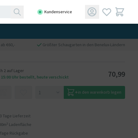
Kundenservice
ab €60,-
Größter Schaugarten in den Benelux-Ländern
h 2 auf Lager
70,99
 15:00 Uhr bestellt, heute verschickt
in den warenkorb legen
 3 Tage Lieferzeit
00m² Ladenfläche
 Tage Rückgabe