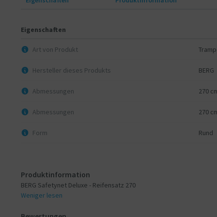
Eigenschaften
Art von Produkt
Trampo
Hersteller dieses Produkts
BERG
Abmessungen
270 c
Abmessungen
270 c
Form
Rund
Produktinformation
BERG Safetynet Deluxe - Reifensatz 270
Weniger lesen
Bewertungen