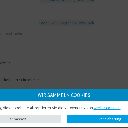
Laden Sie Ihr eigenes Foto hoch
rst hochladen
elteile
erheitsnetz Einzelteile
WIR SAMMELN COOKIES
ng dieser Website akzeptieren Sie die Verwendung von
werbe-cookies
.
anpassen
vereinbarung