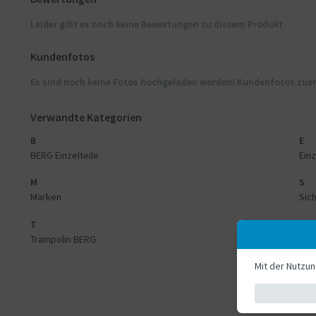
Leider gibt es noch keine Bewertungen zu diesem Produkt
Kundenfotos
Es sind noch keine Fotos hochgeladen worden! Kundenfotos zue
Verwandte Kategorien
B
E
BERG Einzelteile
Einz
M
S
Marken
Sich
T
Trampolin BERG
Mit der Nutzu