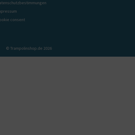
atenschutzbestimmungen
mpressum
ookie consent
© Trampolinshop.de 2026