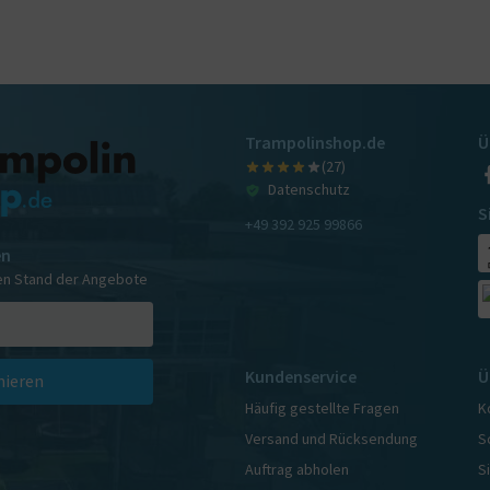
Trampolinshop.de
Ü
(27)
Datenschutz
S
+49 392 925 99866
en
en Stand der Angebote
Kundenservice
Ü
ieren
Häufig gestellte Fragen
K
Versand und Rücksendung
S
Auftrag abholen
S