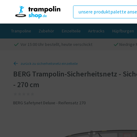
unsere produktpalette ans
Trampoline
Zubehör
Einzelteile
Airtracks
Hüpfburgen
Vor 15:00 Uhr bestellt, heute verschickt
Niedrige 
zurück zu sicherheitsnetz einzelteile
BERG Trampolin-Sicherheitsnetz - Sich
- 270 cm
BERG Safetynet Deluxe - Reifensatz 270