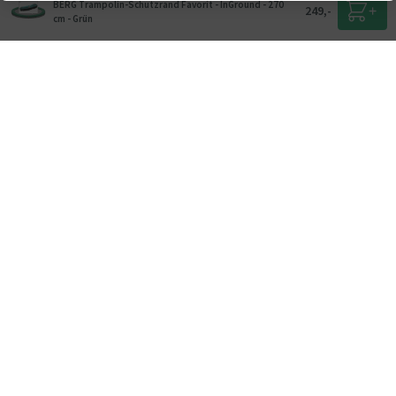
BERG Trampolin-Schutzrand Favorit - InGround - 270
249,-
cm - Grün