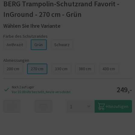
BERG Trampolin-Schutzrand Favorit -
InGround - 270 cm - Grün
Wählen Sie Ihre Variante
Farbe des Schutzrandes
Anthrazit
Grün
Schwarz
Abmessungen
200 cm
270 cm
330 cm
380 cm
430 cm
249,-
Noch 2 auf Lager
Vor 15:00 Uhr bestellt, heute verschickt
hinzufügen