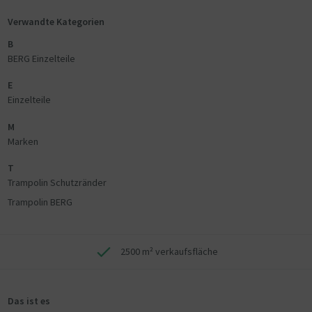
Verwandte Kategorien
B
BERG Einzelteile
E
Einzelteile
M
Marken
T
Trampolin Schutzränder
Trampolin BERG
2500 m² verkaufsfläche
Das ist es