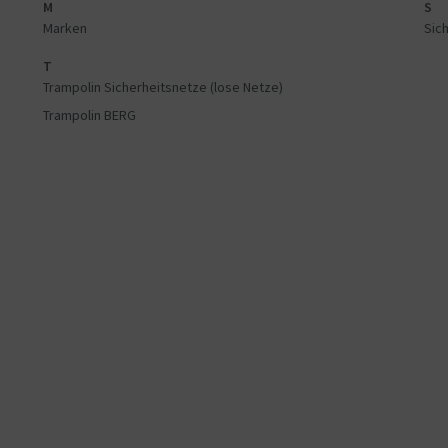
M
S
Marken
Sich
T
Trampolin Sicherheitsnetze (lose Netze)
Trampolin BERG