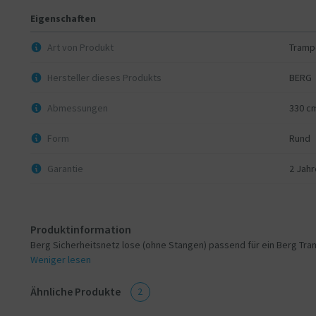
Eigenschaften
Art von Produkt
Trampo
Hersteller dieses Produkts
BERG
Abmessungen
330 c
Form
Rund
Garantie
2 Jahr
Produktinformation
Berg Sicherheitsnetz lose (ohne Stangen) passend für ein Berg Tra
Weniger lesen
Ähnliche Produkte
2