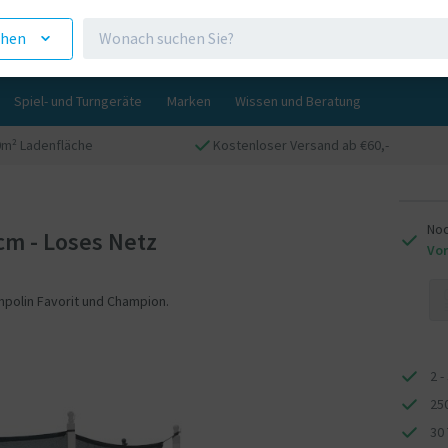
ehen
Spiel- und Turngeräte
Marken
Wissen und Beratung
0m² Ladenfläche
Kostenloser Versand ab €60,-
Noc
cm - Loses Netz
Vor
mpolin Favorit und Champion.
2 -
25
30