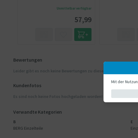
Unmittelbar verfügbar
57,99
Bewertungen
Leider gibt es noch keine Bewertungen zu diesem Produkt
Mit der Nutzu
Kundenfotos
Es sind noch keine Fotos hochgeladen worden! Kundenfotos zue
Verwandte Kategorien
B
E
BERG Einzelteile
Einz