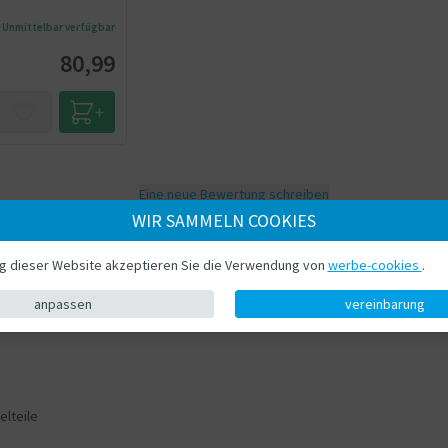
Unmittelbar verfügbar
80,99
Eine neue Bewertung schreiben
WIR SAMMELN COOKIES
ng dieser Website akzeptieren Sie die Verwendung von
werbe-cookies
.
Laden Sie Ihr eigenes Foto hoch
anpassen
vereinbarung
rst hochladen
elteile