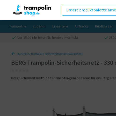
unsere produktpalette ans
Trampoline
Zubehör
Einzelteile
Airtracks
Hüpfburgen
Vor 15:00 Uhr bestellt, heute verschickt
250
zurück zu trampolin sicherheitsnetze (lose netze)
BERG Trampolin-Sicherheitsnetz - 330 
Berg Sicherheitsnetz lose (ohne Stangen) passend für ein Berg Tra