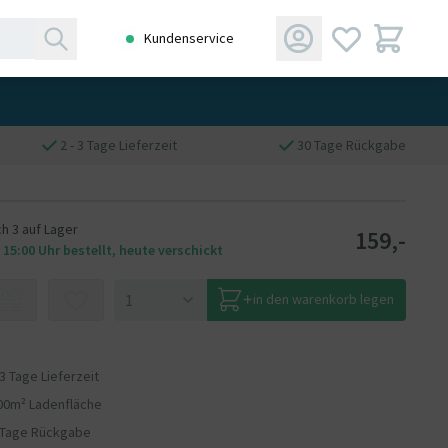
Kundenservice
2 - 3 Tage Lieferzeit
30 Tage Rückgabe
h 3 auf Lager
159,-
 15:00 Uhr bestellt, heute verschickt
in den warenkorb legen
 3 Tage Lieferzeit
00m² Ladenfläche
 Tage Rückgabe